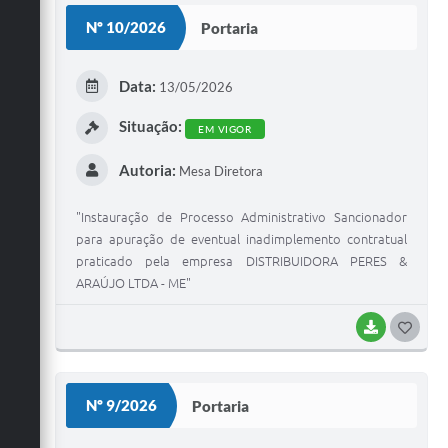
S
Nº 10/2026
Portaria
T
E
Data:
13/05/2026
I
Situação:
EM VIGOR
Autoria:
Mesa Diretora
"Instauração de Processo Administrativo Sancionador
para apuração de eventual inadimplemento contratual
praticado pela empresa DISTRIBUIDORA PERES &
ARAÚJO LTDA - ME"
BAIXAR
G
O
S
Nº 9/2026
Portaria
T