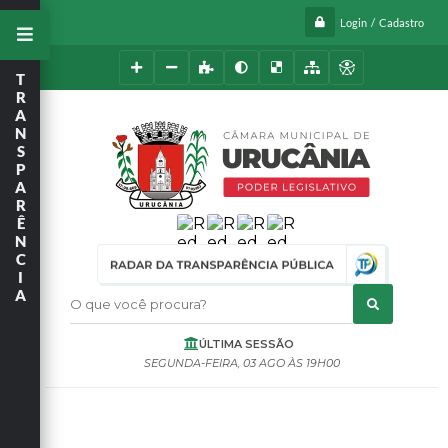
Login / Cadastro
T
R
A
N
S
P
A
R
Ê
N
C
I
A
O que você procura?
ÚLTIMA SESSÃO
SEGUNDA-FEIRA
03 AGO
19H00