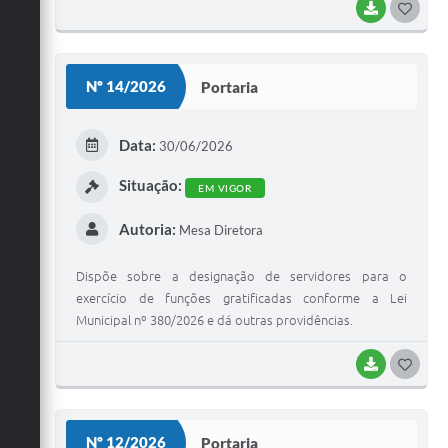
2026 (segunda-feira), às 15h00min, no Plenário da
BAIXAR
G
Câmara Municipal de Urucânia/MG.
O
S
Nº 14/2026
Portaria
T
E
Data:
30/06/2026
I
Situação:
EM VIGOR
Autoria:
Mesa Diretora
Dispõe sobre a designação de servidores para o
exercício de funções gratificadas conforme a Lei
Municipal nº 380/2026 e dá outras providências.
BAIXAR
G
O
S
Nº 12/2026
Portaria