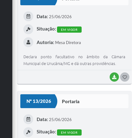
T
E
Data:
25/06/2026
I
Situação:
EM VIGOR
Autoria:
Mesa Diretora
Declara ponto facultativo no âmbito da Câmara
Municipal de Urucânia/MG e dá outras providências.
BAIXAR
G
O
S
Nº 13/2026
Portaria
T
E
Data:
25/06/2026
I
Situação:
EM VIGOR