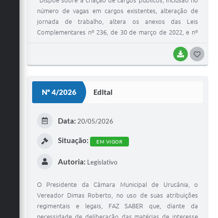
"Dispõe sobre a criação de cargos públicos, inclusão no
número de vagas em cargos existentes, alteração de
jornada de trabalho, altera os anexos das Leis
Complementares nº 236, de 30 de março de 2022, e nº
256, de 08 de dezembro de 2022, e dá outras
providências"
BAIXAR
G
O
S
Nº 4/2026
Edital
T
E
Data:
20/05/2026
I
Situação:
EM VIGOR
Autoria:
Legislativo
O Presidente da Câmara Municipal de Urucânia, o
Vereador Dimas Roberto, no uso de suas atribuições
regimentais e legais, FAZ SABER que, diante da
necessidade de deliberação das matérias de interesse