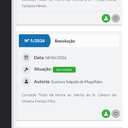
Campos Neves.
BAIXAR
G
O
S
Nº 5/2026
Resolução
T
E
Data:
08/06/2026
I
Situação:
EM VIGOR
Autoria:
Gustavo Salgado de Magalhães
Concede Título de Honra ao Mérito ao Sr. Gleison de
Oliveira Freitas Filho.
BAIXAR
G
O