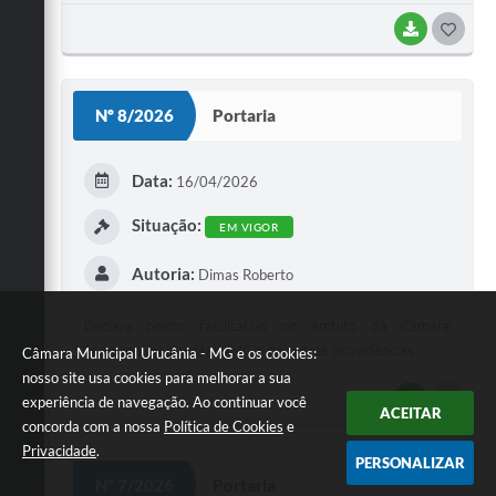
disposições previstas na Lei Federal º 14.133/21 e dá
outras providências."
BAIXAR
G
O
S
Nº 8/2026
Portaria
T
E
Data:
16/04/2026
I
Situação:
EM VIGOR
Autoria:
Dimas Roberto
Declara ponto facultativo no âmbito da Câmara
Municipal de Urucânia/MG e dá outras providências
Câmara Municipal Urucânia - MG e os cookies:
nosso site usa cookies para melhorar a sua
BAIXAR
G
experiência de navegação. Ao continuar você
ACEITAR
concorda com a nossa
Política de Cookies
e
O
Privacidade
.
PERSONALIZAR
S
Nº 7/2026
Portaria