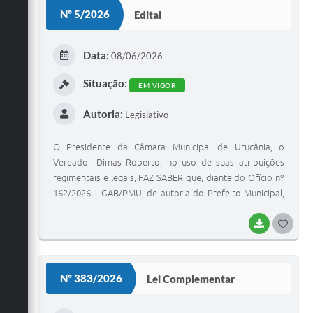
S
Nº 5/2026
Edital
T
E
Data:
08/06/2026
I
Situação:
EM VIGOR
Autoria:
Legislativo
O Presidente da Câmara Municipal de Urucânia, o
Vereador Dimas Roberto, no uso de suas atribuições
regimentais e legais, FAZ SABER que, diante do Ofício nº
162/2026 – GAB/PMU, de autoria do Prefeito Municipal,
que apresenta o Projeto de Lei nº 14, de autoria do
Executivo Municipal com convocação de Reunião urgente
BAIXAR
G
urgentíssima, protocolado na Secretaria da Câmara
O
Municipal em 03 de junho de 2026, com fundamento nos
S
artigos 40 e 87 da Lei Orgânica Municipal, bem como nos
Nº 383/2026
Lei Complementar
artigos 75, 76 e 77 do Regimento Interno desta Câmara,
T
fica MARCADA a REUNIÃO EXTRAORDINÁRIA para o dia
E