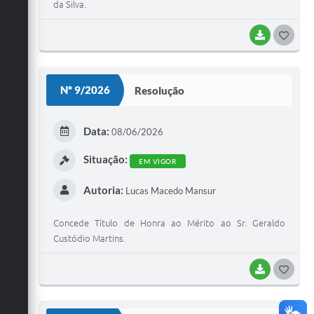
da Silva.
BAIXAR
G
O
S
Nº 9/2026
Resolução
T
E
Data:
08/06/2026
I
Situação:
EM VIGOR
Autoria:
Lucas Macedo Mansur
Concede Título de Honra ao Mérito ao Sr. Geraldo
Custódio Martins.
BAIXAR
G
O
S