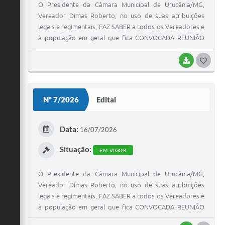
processo legislativo para participarem da referida
O Presidente da Câmara Municipal de Urucânia/MG,
reunião, conforme disposto na Lei Orgânica Municipal e
Vereador Dimas Roberto, no uso de suas atribuições
no Regimento Interno da Câmara.
legais e regimentais, FAZ SABER a todos os Vereadores e
à população em geral que fica CONVOCADA REUNIÃO
EXTRAORDINÁRIA, a realizar-se no dia 24 de julho de
2026 (Sexta-feira), às 17h00min, no Plenário da Câmara
BAIXAR
G
Municipal de Urucânia/MG.
O
S
Nº 7/2026
Edital
T
E
Data:
16/07/2026
I
Situação:
EM VIGOR
O Presidente da Câmara Municipal de Urucânia/MG,
Vereador Dimas Roberto, no uso de suas atribuições
legais e regimentais, FAZ SABER a todos os Vereadores e
à população em geral que fica CONVOCADA REUNIÃO
EXTRAORDINÁRIA, a realizar-se no dia 20 de julho de