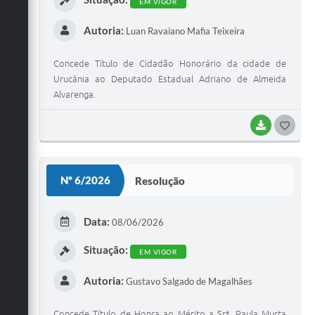
EM VIGOR
Autoria:
Luan Ravaiano Mafia Teixeira
Concede Título de Cidadão Honorário da cidade de
Urucânia ao Deputado Estadual Adriano de Almeida
Alvarenga.
BAIXAR
G
O
S
Nº 6/2026
Resolução
T
E
Data:
08/06/2026
I
Situação:
EM VIGOR
Autoria:
Gustavo Salgado de Magalhães
Concede Título de Honra ao Mérito a Srª. Paula Murta