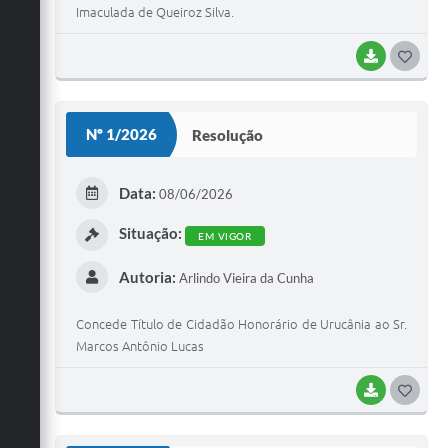
Imaculada de Queiroz Silva.
BAIXAR
G
O
S
Nº 1/2026
Resolução
T
E
Data:
08/06/2026
I
Situação:
EM VIGOR
Autoria:
Arlindo Vieira da Cunha
Concede Título de Cidadão Honorário de Urucânia ao Sr.
Marcos Antônio Lucas
BAIXAR
G
O