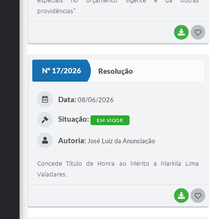
especiais no orçamento vigente e dá outras
providências"
BAIXAR
G
O
S
Nº 17/2026
Resolução
T
E
Data:
08/06/2026
I
Situação:
EM VIGOR
Autoria:
José Luiz da Anunciação
Concede Título de Honra ao Mérito a Markila Lima
Valadares.
BAIXAR
G
O