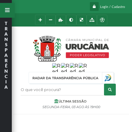
Login / Cadastro
T
R
A
N
S
P
A
R
Ê
N
C
I
A
O que você procura?
ÚLTIMA SESSÃO
SEGUNDA-FEIRA
03 AGO
19H00