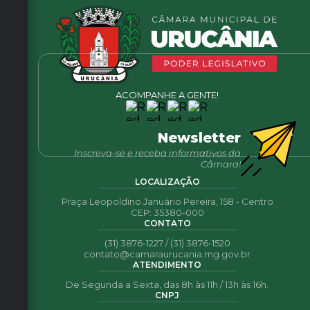
T
E
I
ACOMPANHE A GENTE!
Newsletter
Inscreva-se e receba informativos da
Câmara!
LOCALIZAÇÃO
Praça Leopoldino Januário Pereira, 158 - Centro
CEP: 35380-000
CONTATO
(31) 3876-1227 / (31) 3876-1520
contato@camaraurucania.mg.gov.br
ATENDIMENTO
De Segunda a Sexta, das 8h às 11h / 13h às 16h.
CNPJ