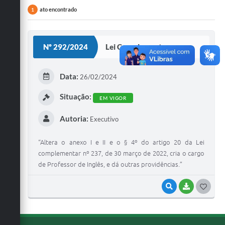
ato encontrado
1
Nº 292/2024
Lei Complementar
Data:
26/02/2024
Situação:
EM VIGOR
Autoria:
Executivo
“Altera o anexo I e II e o § 4º do artigo 20 da Lei
complementar nº 237, de 30 março de 2022, cria o cargo
de Professor de Inglês, e dá outras providências.”
VISUALIZAR
BAIXAR
G
O
S