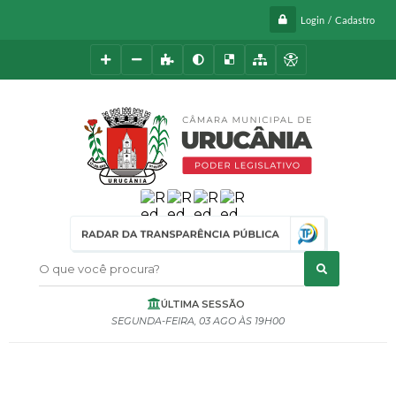
Login / Cadastro
O que você procura?
ÚLTIMA SESSÃO
SEGUNDA-FEIRA
03 AGO
19H00