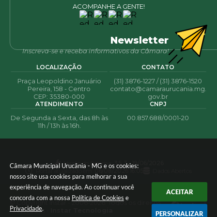
ACOMPANHE A GENTE!
Newsletter
Inscreva-se e receba informativos da Câmara!
LOCALIZAÇÃO
CONTATO
Praça Leopoldino Januário
(31) 3876-1227 / (31) 3876-1520
Pereira, 158 - Centro
contato@camaraurucania.mg.
CEP: 35380-000
gov.br
ATENDIMENTO
CNPJ
De Segunda a Sexta, das 8h às
00.857.688/0001-20
11h / 13h às 16h.
Versão do Sistema:
3.5.3 - 19/06/2026
Câmara Municipal Urucânia - MG e os cookies:
Portal atualizado em:
06/08/2026 16:05
Dados Abertos
nosso site usa cookies para melhorar a sua
experiência de navegação. Ao continuar você
ACEITAR
concorda com a nossa
Política de Cookies
e
© Copyright Instar - 2006-2026. Todos os direitos
Privacidade
.
reservados -
Instar Tecnologia
PERSONALIZAR