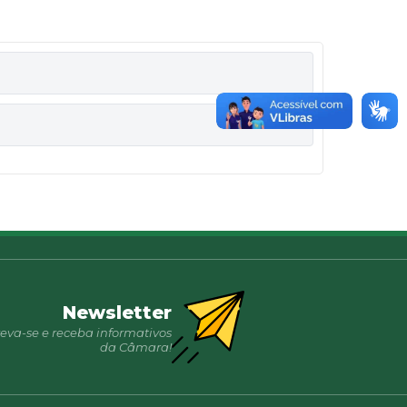
Newsletter
reva-se e receba informativos
da Câmara!