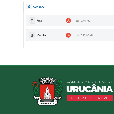
E
Sessão
S
Ata
pdf - 1,40 MB
S
Pauta
pdf - 550,08 KB
Ã
O