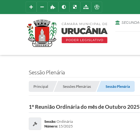
Ú
SEGUNDA-
L
T
Sessão Plenária
I
Principal
Sessões Plenárias
Sessão Plenária
M
1° Reunião Ordinária do mês de Outubro 2025
A
Ordinária
Sessão:
S
15/2025
Número: