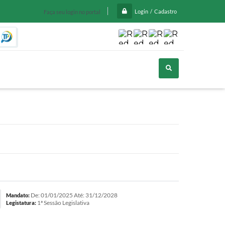
Login / Cadastro
Faça seu login no portal
O que você procur
De: 01/01/2025 Até: 31/12/2028
Mandato:
1ª Sessão Legislativa
Legistatura: