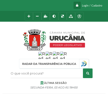
Login / Cadastro
O que você procura?
ÚLTIMA SESSÃO
SEGUNDA-FEIRA
03 AGO
19H00