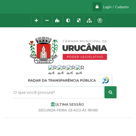
Login / Cadastro
O que você procura?
ÚLTIMA SESSÃO
SEGUNDA-FEIRA
03 AGO
19H00