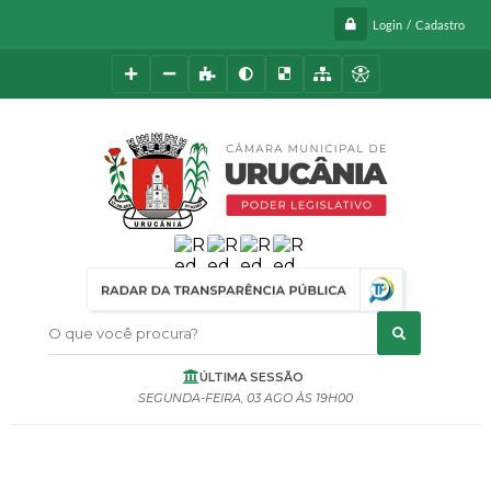
Login / Cadastro
O que você procura?
ÚLTIMA SESSÃO
SEGUNDA-FEIRA
03 AGO
19H00