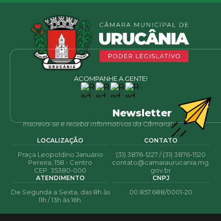
ACOMPANHE A GENTE!
Newsletter
Inscreva-se e receba informativos da Câmara!
LOCALIZAÇÃO
CONTATO
Praça Leopoldino Januário
(31) 3876-1227 / (31) 3876-1520
Pereira, 158 - Centro
contato@camaraurucania.mg.
CEP: 35380-000
gov.br
ATENDIMENTO
CNPJ
De Segunda a Sexta, das 8h às
00.857.688/0001-20
11h / 13h às 16h.