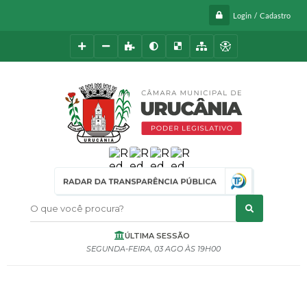
Login / Cadastro
O que você procura?
ÚLTIMA SESSÃO
SEGUNDA-FEIRA
03 AGO
19H00