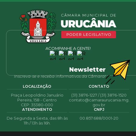
ACOMPANHE A GENTE!
Newsletter
Inscreva-se e receba informativos da Câmara!
LOCALIZAÇÃO
CONTATO
Praça Leopoldino Januário
(31) 3876-1227 / (31) 3876-1520
Pereira, 158 - Centro
contato@camaraurucania.mg.
CEP: 35380-000
gov.br
ATENDIMENTO
CNPJ
De Segunda a Sexta, das 8h às
00.857.688/0001-20
11h / 13h às 16h.