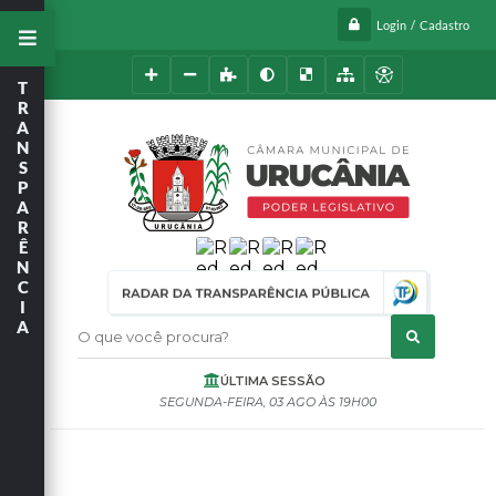
Login / Cadastro
T
R
A
N
S
P
A
R
Ê
N
C
I
A
O que você procura?
ÚLTIMA SESSÃO
SEGUNDA-FEIRA
03 AGO
19H00