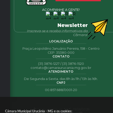
ACOMPANHE A GENTE!
Newsletter
Inscreva-se e receba informativos da
Câmara!
LOCALIZAÇÃO
Praça Leopoldino Januário Pereira, 158 - Centro
CEP: 35380-000
CONTATO
(31) 3876-1227 / (31) 3876-1520
contato@camaraurucania.mg.gov.br
ATENDIMENTO
De Segunda a Sexta, das 8h às 11h / 13h às 16h.
CNPJ
00.857.688/0001-20
Versão do Sistema:
3.5.3 - 19/06/2026
Câmara Municipal Urucânia - MG e os cookies: