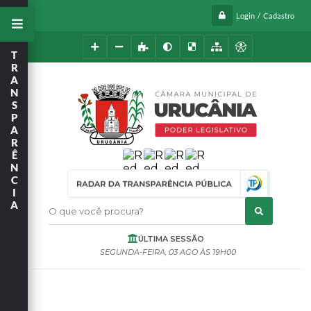
Login / Cadastro
T
R
A
N
S
P
A
R
Ê
N
C
I
A
O que você procura?
ÚLTIMA SESSÃO
SEGUNDA-FEIRA
03 AGO
19H00