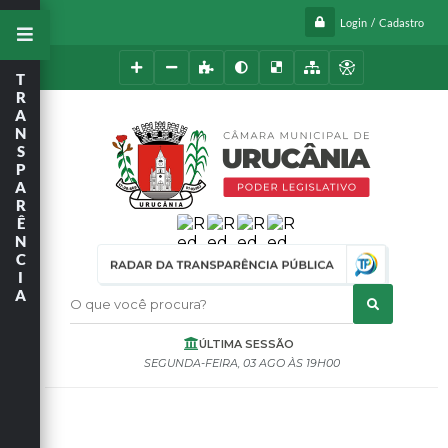
Login / Cadastro
T
R
A
N
S
P
A
R
Ê
N
C
I
A
O que você procura?
ÚLTIMA SESSÃO
SEGUNDA-FEIRA
03 AGO
19H00