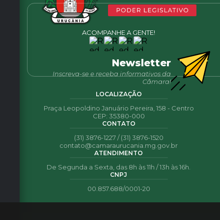
ACOMPANHE A GENTE!
Newsletter
Inscreva-se e receba informativos da
Câmara!
LOCALIZAÇÃO
Praça Leopoldino Januário Pereira, 158 - Centro
CEP: 35380-000
CONTATO
(31) 3876-1227 / (31) 3876-1520
contato@camaraurucania.mg.gov.br
ATENDIMENTO
De Segunda a Sexta, das 8h às 11h / 13h às 16h.
CNPJ
00.857.688/0001-20