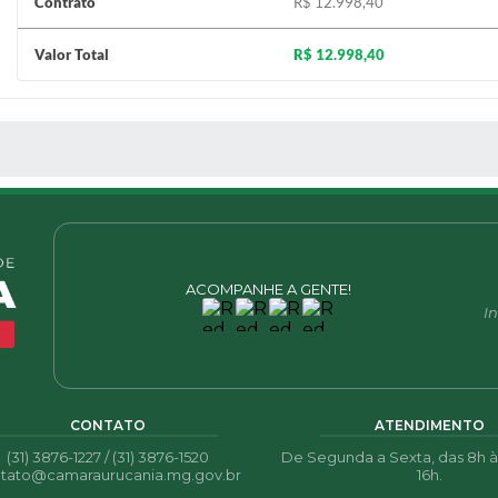
Contrato
R$ 12.998,40
Valor Total
R$ 12.998,40
S MÍDIAS
ACOMPANHE A GENTE!
I
CONTATO
ATENDIMENTO
(31) 3876-1227 / (31) 3876-1520
De Segunda a Sexta, das 8h às 
tato@camaraurucania.mg.gov.br
16h.