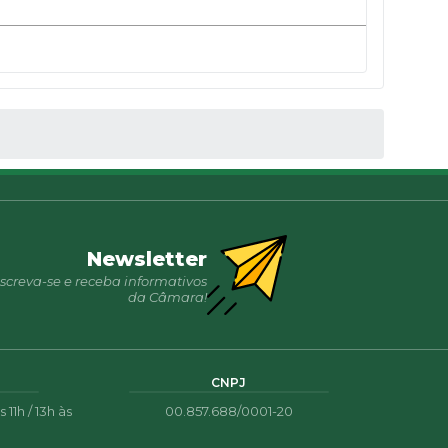
Newsletter
nscreva-se e receba informativos
da Câmara!
CNPJ
11h / 13h às
00.857.688/0001-20