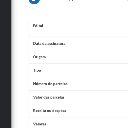
E
S
Edital
S
Data da assinatura
Ã
Origem
O
Tipo
Número de parcelas
Valor das parcelas
Receita ou despesa
Valores