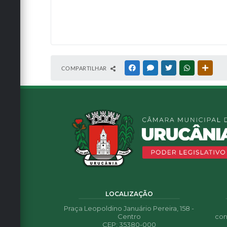
COMPARTILHAR
FACEBOOK
MESSENGER
TWITTER
WHATSAPP
OUTRA
LOCALIZAÇÃO
Praça Leopoldino Januário Pereira, 158 -
Centro
con
CEP: 35380-000