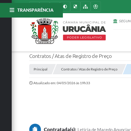
TRANSPARÊNCIA
Ú
SEGUN
L
T
Contratos / Atas de Registro de Preço
Principal
Contratos / Atas de Registro de Preço
I
Atualizado em: 04/05/2026 às 19h33
M
A
S
Contratada(s):
Letícia de Macedo Anuncia