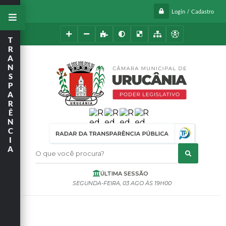
Login / Cadastro
T
R
A
N
S
P
A
R
Ê
N
C
I
A
O que você procura?
ÚLTIMA SESSÃO
SEGUNDA-FEIRA
03 AGO
19H00