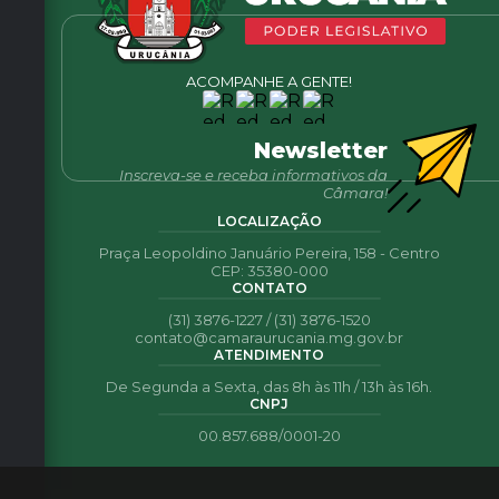
ACOMPANHE A GENTE!
Newsletter
Inscreva-se e receba informativos da
Câmara!
LOCALIZAÇÃO
Praça Leopoldino Januário Pereira, 158 - Centro
CEP: 35380-000
CONTATO
(31) 3876-1227 / (31) 3876-1520
contato@camaraurucania.mg.gov.br
ATENDIMENTO
De Segunda a Sexta, das 8h às 11h / 13h às 16h.
CNPJ
00.857.688/0001-20